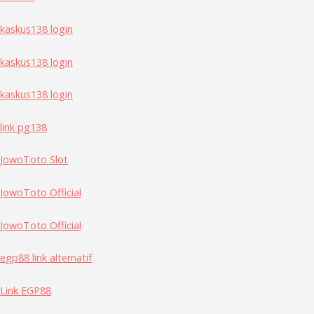
kaskus138 login
kaskus138 login
kaskus138 login
link pg138
JowoToto Slot
JowoToto Official
JowoToto Official
egp88 link alternatif
Link EGP88