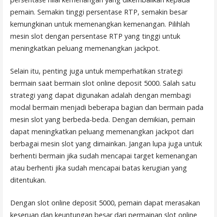
pemain. Semakin tinggi persentase RTP, semakin besar
kemungkinan untuk memenangkan kemenangan. Pilihlah
mesin slot dengan persentase RTP yang tinggi untuk
meningkatkan peluang memenangkan jackpot.
Selain itu, penting juga untuk memperhatikan strategi
bermain saat bermain slot online deposit 5000. Salah satu
strategi yang dapat digunakan adalah dengan membagi
modal bermain menjadi beberapa bagian dan bermain pada
mesin slot yang berbeda-beda. Dengan demikian, pemain
dapat meningkatkan peluang memenangkan jackpot dari
berbagai mesin slot yang dimainkan. Jangan lupa juga untuk
berhenti bermain jika sudah mencapai target kemenangan
atau berhenti jika sudah mencapai batas kerugian yang
ditentukan.
Dengan slot online deposit 5000, pemain dapat merasakan
keseruan dan keuntungan besar dari permainan slot online