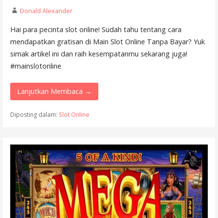
Donald Alexander
Hai para pecinta slot online! Sudah tahu tentang cara
mendapatkan gratisan di Main Slot Online Tanpa Bayar? Yuk
simak artikel ini dan raih kesempatanmu sekarang juga!
#mainslotonline
Lanjutkan Membaca →
Diposting dalam:
Slot Online