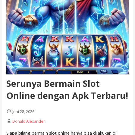
Serunya Bermain Slot
Online dengan Apk Terbaru!
Juni 28, 2026
Donald Alexander
Siapa bilang bermain slot online hanya bisa dilakukan di