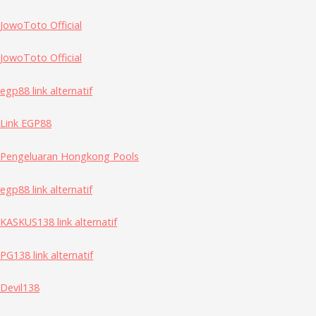
JowoToto Official
JowoToto Official
egp88 link alternatif
Link EGP88
Pengeluaran Hongkong Pools
egp88 link alternatif
KASKUS138 link alternatif
PG138 link alternatif
Devil138