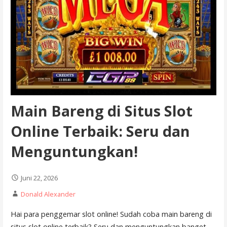
Main Bareng di Situs Slot
Online Terbaik: Seru dan
Menguntungkan!
Juni 22, 2026
Donald Alexander
Hai para penggemar slot online! Sudah coba main bareng di
situs slot online terbaik? Seru dan menguntungkan banget,