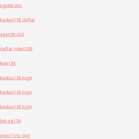
egp88 slot
kaskus138 daftar
agen96 slot
daftar roket338
ikan138
kaskus138 login
kaskus138 login
kaskus138 login
link pg138
JowoToto Slot