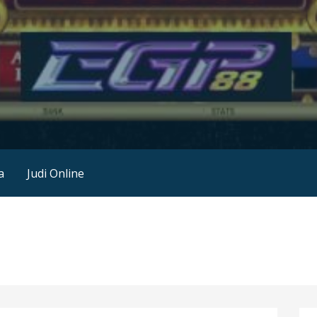
a
Judi Online