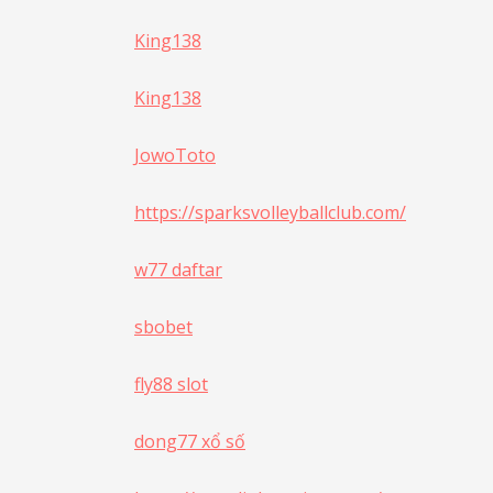
King138
King138
JowoToto
https://sparksvolleyballclub.com/
w77 daftar
sbobet
fly88 slot
dong77 xổ số