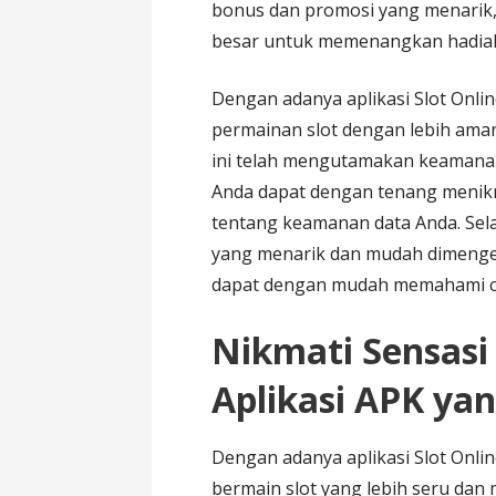
bonus dan promosi yang menarik,
besar untuk memenangkan hadiah
Dengan adanya aplikasi Slot Onli
permainan slot dengan lebih ama
ini telah mengutamakan keamana
Anda dapat dengan tenang menik
tentang keamanan data Anda. Selain
yang menarik dan mudah dimenger
dapat dengan mudah memahami c
Nikmati Sensasi
Aplikasi APK ya
Dengan adanya aplikasi Slot Onli
bermain slot yang lebih seru dan m