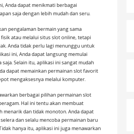
ini, Anda dapat menikmati berbagai
kapan saja dengan lebih mudah dan seru.
rkan pengalaman bermain yang sama
isik atau melalui situs slot online, tetapi
ak. Anda tidak perlu lagi menunggu untuk
ikasi ini, Anda dapat langsung memulai
aja. Selain itu, aplikasi ini sangat mudah
da dapat memainkan permainan slot favorit
epot mengaksesnya melalui komputer.
nawarkan berbagai pilihan permainan slot
eragam. Hal ini tentu akan membuat
h menarik dan tidak monoton. Anda dapat
 selera dan selalu mencoba permainan baru
 Tidak hanya itu, aplikasi ini juga menawarkan