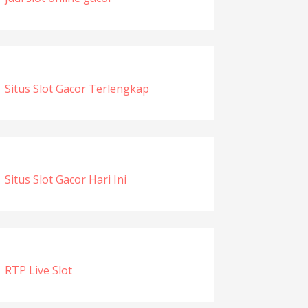
Situs Slot Gacor Terlengkap
Situs Slot Gacor Hari Ini
RTP Live Slot