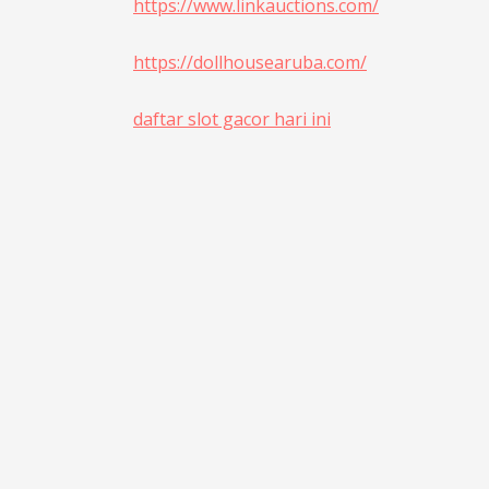
https://www.linkauctions.com/
https://dollhousearuba.com/
daftar slot gacor hari ini
w77
w77
Dr sketer
Slot Gacor
pg138 slot
agen138