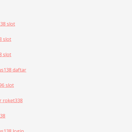
38 slot
 slot
 slot
s138 daftar
6 slot
r roket338
138
s138 login