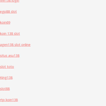
fire138 login
egp88 slot
koin69
koin 138 slot
agen138 slot online
situs asu138
slot toto
King138
slot88
rtp koin138