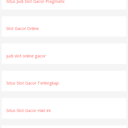
Situs Judi Slot Gacor Pragmatic
s
i
p
Slot Gacor Online
o
s
judi slot online gacor
Situs Slot Gacor Terlengkap
Situs Slot Gacor Hari Ini