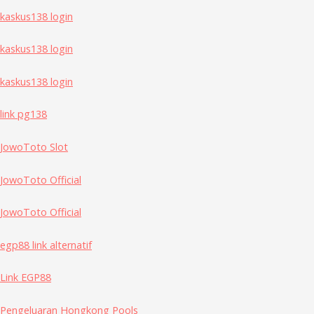
kaskus138 login
kaskus138 login
kaskus138 login
link pg138
JowoToto Slot
JowoToto Official
JowoToto Official
egp88 link alternatif
Link EGP88
Pengeluaran Hongkong Pools