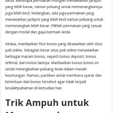
beda. Beberapa permainan mungkin menawarkan jackpot
yang lebih besar, namun peluang untuk memenangkannya
juga lebih kecil. Sedangkan, ada juga permainan yang
menawarkan jackpot yang lebih kecil namun peluang untuk
memenangkan lebih besar. Pilihlah permainan yang sesuai
dengan modal dan gaya bermain Anda.
Kedua, manfaatkan fitur bonus yang ditawarkan oleh situs
judi online. Sebagian besar situs judi online menawarkan
berbagai macam bonus, seperti bonus deposit, bonus
referral, dan bonus lainnya. Manfaatkan bonus-bonus ini
untuk meningkatkan peluang Anda dalam meraih
keuntungan. Namun, pastikan untuk membaca syarat dan
ketentuan dari bonus tersebut agar tidak terjadi
kesalahpahaman di kemudian hari.
Trik Ampuh untuk