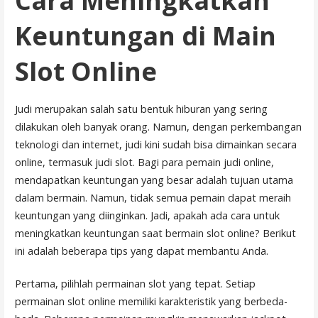
Cara Meningkatkan
Keuntungan di Main
Slot Online
Judi merupakan salah satu bentuk hiburan yang sering
dilakukan oleh banyak orang. Namun, dengan perkembangan
teknologi dan internet, judi kini sudah bisa dimainkan secara
online, termasuk judi slot. Bagi para pemain judi online,
mendapatkan keuntungan yang besar adalah tujuan utama
dalam bermain. Namun, tidak semua pemain dapat meraih
keuntungan yang diinginkan. Jadi, apakah ada cara untuk
meningkatkan keuntungan saat bermain slot online? Berikut
ini adalah beberapa tips yang dapat membantu Anda.
Pertama, pilihlah permainan slot yang tepat. Setiap
permainan slot online memiliki karakteristik yang berbeda-