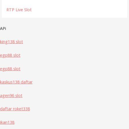
RTP Live Slot
APi
king138 slot
egp88 slot
egp88 slot
kaskus138 daftar
agen96 slot
daftar roket338
ikan138