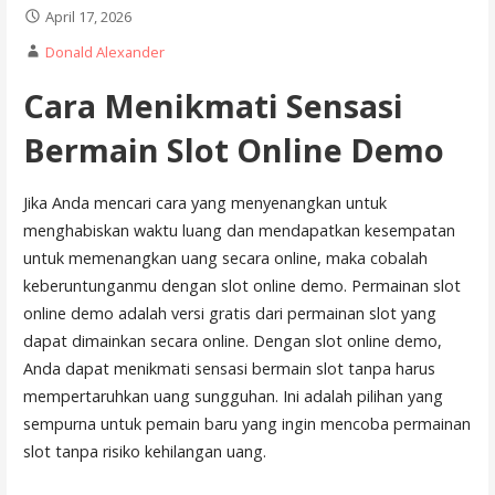
April 17, 2026
Donald Alexander
Cara Menikmati Sensasi
Bermain Slot Online Demo
Jika Anda mencari cara yang menyenangkan untuk
menghabiskan waktu luang dan mendapatkan kesempatan
untuk memenangkan uang secara online, maka cobalah
keberuntunganmu dengan slot online demo. Permainan slot
online demo adalah versi gratis dari permainan slot yang
dapat dimainkan secara online. Dengan slot online demo,
Anda dapat menikmati sensasi bermain slot tanpa harus
mempertaruhkan uang sungguhan. Ini adalah pilihan yang
sempurna untuk pemain baru yang ingin mencoba permainan
slot tanpa risiko kehilangan uang.