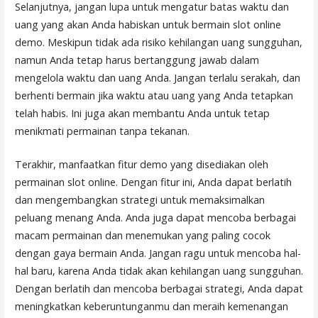
Selanjutnya, jangan lupa untuk mengatur batas waktu dan
uang yang akan Anda habiskan untuk bermain slot online
demo. Meskipun tidak ada risiko kehilangan uang sungguhan,
namun Anda tetap harus bertanggung jawab dalam
mengelola waktu dan uang Anda. Jangan terlalu serakah, dan
berhenti bermain jika waktu atau uang yang Anda tetapkan
telah habis. Ini juga akan membantu Anda untuk tetap
menikmati permainan tanpa tekanan.
Terakhir, manfaatkan fitur demo yang disediakan oleh
permainan slot online. Dengan fitur ini, Anda dapat berlatih
dan mengembangkan strategi untuk memaksimalkan
peluang menang Anda. Anda juga dapat mencoba berbagai
macam permainan dan menemukan yang paling cocok
dengan gaya bermain Anda. Jangan ragu untuk mencoba hal-
hal baru, karena Anda tidak akan kehilangan uang sungguhan.
Dengan berlatih dan mencoba berbagai strategi, Anda dapat
meningkatkan keberuntunganmu dan meraih kemenangan