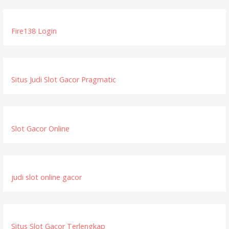
v
i
Fire138 Login
g
a
s
Situs Judi Slot Gacor Pragmatic
i
p
Slot Gacor Online
o
s
judi slot online gacor
Situs Slot Gacor Terlengkap