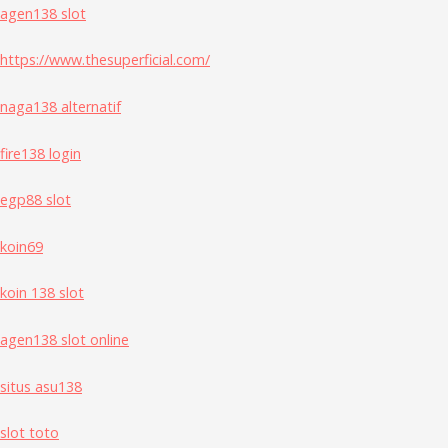
agen138 slot
https://www.thesuperficial.com/
naga138 alternatif
fire138 login
egp88 slot
koin69
koin 138 slot
agen138 slot online
situs asu138
slot toto