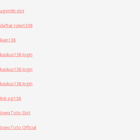
agen96 slot
daftar roket338
ikan138
kaskus138 login
kaskus138 login
kaskus138 login
link pg138
JowoToto Slot
JowoToto Official