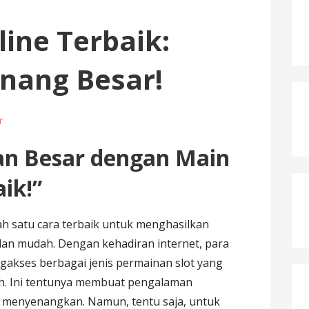
line Terbaik:
nang Besar!
r
an Besar dengan Main
aik!”
lah satu cara terbaik untuk menghasilkan
an mudah. Dengan kehadiran internet, para
akses berbagai jenis permainan slot yang
h. Ini tentunya membuat pengalaman
n menyenangkan. Namun, tentu saja, untuk