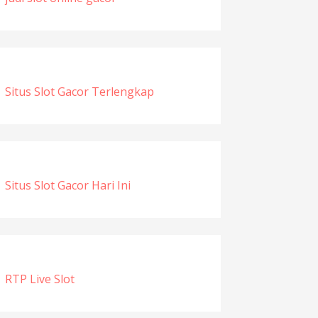
Situs Slot Gacor Terlengkap
Situs Slot Gacor Hari Ini
RTP Live Slot