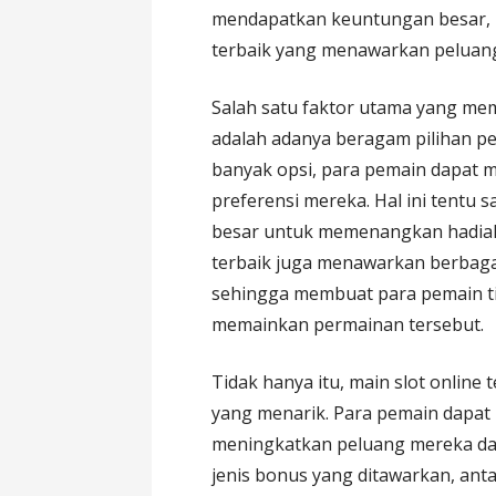
mendapatkan keuntungan besar, p
terbaik yang menawarkan peluang
Salah satu faktor utama yang mem
adalah adanya beragam pilihan p
banyak opsi, para pemain dapat 
preferensi mereka. Hal ini tentu
besar untuk memenangkan hadiah y
terbaik juga menawarkan berbaga
sehingga membuat para pemain ti
memainkan permainan tersebut.
Tidak hanya itu, main slot onlin
yang menarik. Para pemain dapat
meningkatkan peluang mereka d
jenis bonus yang ditawarkan, anta