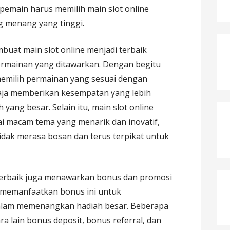
emain harus memilih main slot online
 menang yang tinggi.
buat main slot online menjadi terbaik
ermainan yang ditawarkan. Dengan begitu
memilih permainan yang sesuai dengan
 saja memberikan kesempatan yang lebih
ang besar. Selain itu, main slot online
i macam tema yang menarik dan inovatif,
dak merasa bosan dan terus terpikat untuk
e terbaik juga menawarkan bonus dan promosi
 memanfaatkan bonus ini untuk
alam memenangkan hadiah besar. Beberapa
ra lain bonus deposit, bonus referral, dan