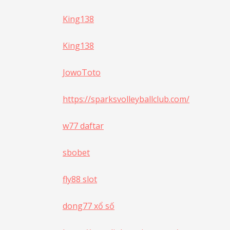
King138
King138
JowoToto
https://sparksvolleyballclub.com/
w77 daftar
sbobet
fly88 slot
dong77 xổ số